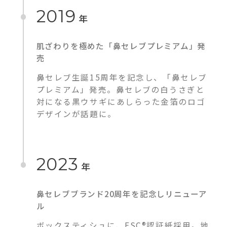
2019
年
肌ざわりを極めた「鼻セレブプレミアム」発
売
鼻セレブ生誕15周年を記念し、「鼻セレブ
プレミアム」発売。鼻セレブの白うさぎと
対になる黒ウサギにあしらった金箔のロゴ
デザインが話題に。
2023
年
鼻セレブブランド20周年を記念しリニューア
ル
ボックスティシュに、FSC®認証紙採用。地