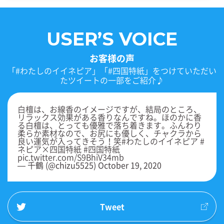
USER’S VOICE
お客様の声
「#わたしのイイネピア」「#四国特紙」をつけていただい
たツイートの一部をご紹介♪
白檀は、お線香のイメージですが、結局のところ、
リラックス効果がある香りなんですね。ほのかに香
る白檀は、とっても優雅で落ち着きます。ふんわり
柔らか素材なので、お尻にも優しく、チャクラから
良い運気が入ってきそう！笑
#わたしのイイネピア
#
ネピア
×四国特紙
#四国特紙
pic.twitter.com/S9BhiV34mb
— 千鶴 (@chizu5525)
October 19, 2020
Tweet