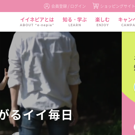
会員登録 /
ログイン
ショッピングサイ
イイネピアとは
知る・学ぶ
楽しむ
キャン
ABOUT “e-nepia”
LEARN
ENJOY
CAMPA