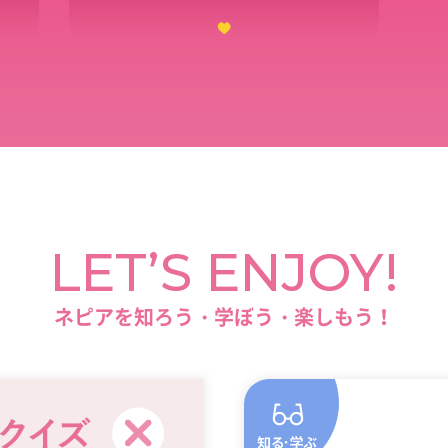
LET’S ENJOY!
ネピアを
知ろう・学ぼう・楽しもう！