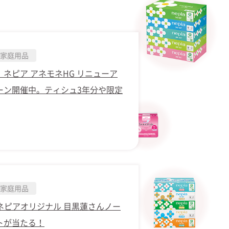
家庭用品
ネピア アネモネHG リニューア
ーン開催中。ティシュ3年分や限定
家庭用品
！ネピアオリジナル 目黒蓮さんノー
トが当たる！