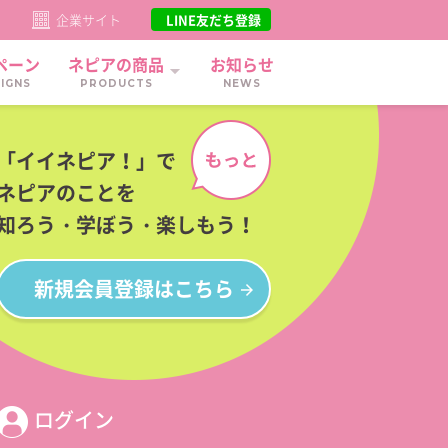
ト
企業サイト
LINE友だち登録
ペーン
ネピアの商品
お知らせ
IGNS
PRODUCTS
NEWS
「イイネピア！」で
ネピアのことを
知ろう・学ぼう・楽しもう！
新規会員登録
はこちら
ログイン