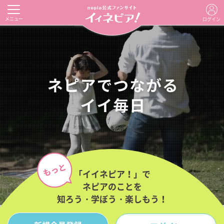
メニュー
ログイン
「イイネピア！」で
ネピアのことを
知ろう・学ぼう・楽しもう！