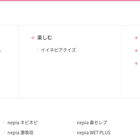
楽しむ
。
イイネピアクイズ
nepia ネピネピ
nepia 鼻セレブ
nepia 激吸収
nepia WET PLUS