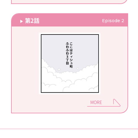
第2話
Episode 2
MORE