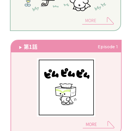
MORE
第1話
Episode 1
MORE