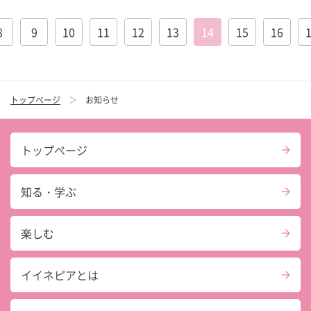
8
9
10
11
12
13
14
15
16
トップページ
お知らせ
トップページ
知る・学ぶ
楽しむ
イイネピアとは