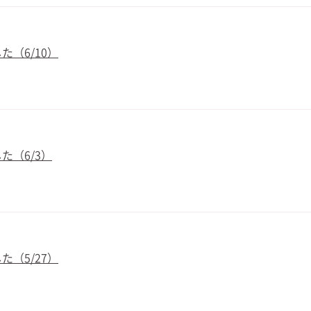
（6/10）
た（6/3）
（5/27）