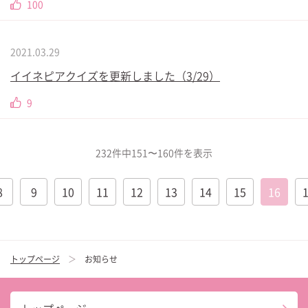
100
2021.03.29
イイネピアクイズを更新しました（3/29）
9
232件中151〜160件を表示
8
9
10
11
12
13
14
15
16
トップページ
お知らせ