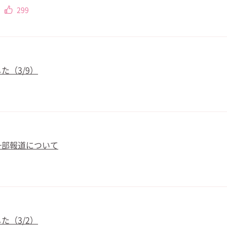
299
た（3/9）
一部報道について
た（3/2）