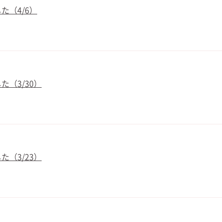
た（4/6）
（3/30）
（3/23）