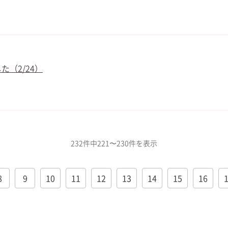
（2/24）
232件中221〜230件を表示
8
9
10
11
12
13
14
15
16